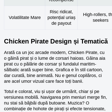
Risc ridicat,
High-rollers, thr
Volatilitate Mare
potențial uriaș
seekers
de payout
Chicken Pirate Design și Tematică
Arată ca un joc arcade modern, Chicken Pirate, cu
o găină pirat și o lume de corsari haioas. Găina aia
pirat cu o pălărie de corsar și fundalul maritim-
sălbatic arată super bine. Grafica e în stil cartoon,
dar curată, bine animată. Nu e genul copilăros, ci
are acel umor vizual care face toți banii.
Totul e colorat, viu și ușor de urmărit, chiar și pe
versiunea mobilă. Navigarea prin meniuri merge fin,
nu stai să bâjbâi după butoane. Muzica? O
combinație de hohote de pirați și efecte tensionate,