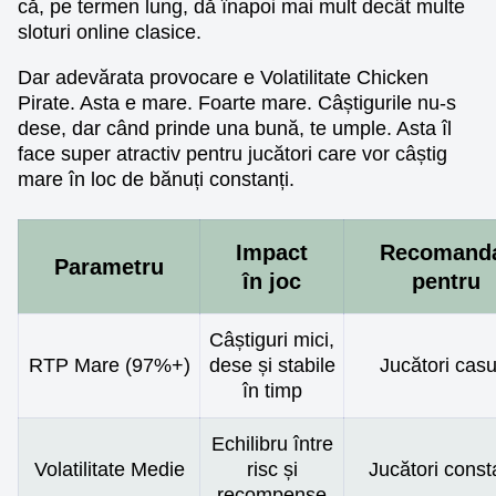
că, pe termen lung, dă înapoi mai mult decât multe
sloturi online clasice.
Dar adevărata provocare e Volatilitate Chicken
Pirate. Asta e mare. Foarte mare. Câștigurile nu-s
dese, dar când prinde una bună, te umple. Asta îl
face super atractiv pentru jucători care vor câștig
mare în loc de bănuți constanți.
Impact
Recomand
Parametru
în joc
pentru
Câștiguri mici,
RTP Mare (97%+)
dese și stabile
Jucători casu
în timp
Echilibru între
Volatilitate Medie
risc și
Jucători const
recompense