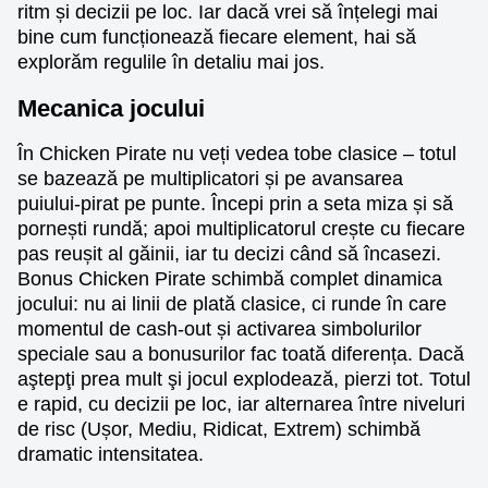
ritm și decizii pe loc. Iar dacă vrei să înțelegi mai
bine cum funcționează fiecare element, hai să
explorăm regulile în detaliu mai jos.
Mecanica jocului
În Chicken Pirate nu veți vedea tobe clasice – totul
se bazează pe multiplicatori și pe avansarea
puiului-pirat pe punte. Începi prin a seta miza și să
pornești rundă; apoi multiplicatorul crește cu fiecare
pas reușit al găinii, iar tu decizi când să încasezi.
Bonus Chicken Pirate schimbă complet dinamica
jocului: nu ai linii de plată clasice, ci runde în care
momentul de cash-out și activarea simbolurilor
speciale sau a bonusurilor fac toată diferența. Dacă
aştepţi prea mult şi jocul explodează, pierzi tot. Totul
e rapid, cu decizii pe loc, iar alternarea între niveluri
de risc (Ușor, Mediu, Ridicat, Extrem) schimbă
dramatic intensitatea.