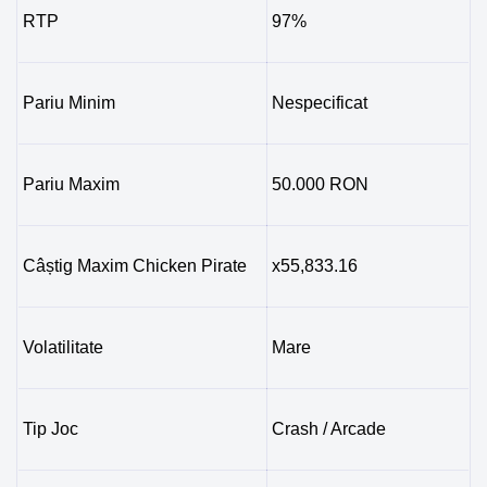
RTP
97%
Pariu Minim
Nespecificat
Pariu Maxim
50.000 RON
Câștig Maxim Chicken Pirate
x55,833.16
Volatilitate
Mare
Tip Joc
Crash / Arcade