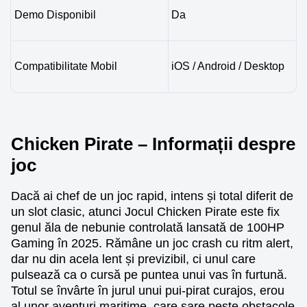
Demo Disponibil
Da
Compatibilitate Mobil
iOS / Android / Desktop
Chicken Pirate – Informații despre
joc
Dacă ai chef de un joc rapid, intens și total diferit de
un slot clasic, atunci Jocul Chicken Pirate este fix
genul ăla de nebunie controlată lansată de 100HP
Gaming în 2025. Rămâne un joc crash cu ritm alert,
dar nu din acela lent și previzibil, ci unul care
pulsează ca o cursă pe puntea unui vas în furtună.
Totul se învârte în jurul unui pui-pirat curajos, erou
al unor aventuri maritime, care sare peste obstacole