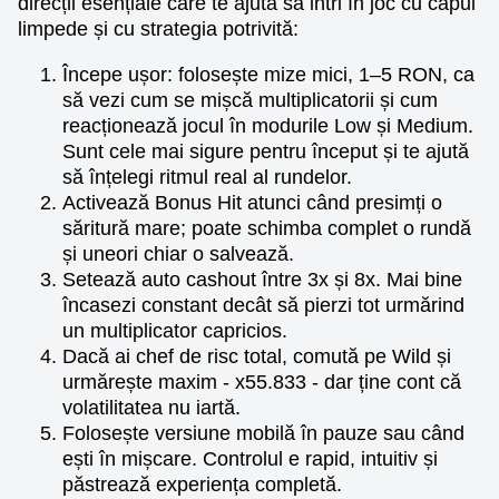
direcții esențiale care te ajută să intri în joc cu capul
limpede și cu strategia potrivită:
Începe ușor: folosește mize mici, 1–5 RON, ca
să vezi cum se mișcă multiplicatorii și cum
reacționează jocul în modurile Low și Medium.
Sunt cele mai sigure pentru început și te ajută
să înțelegi ritmul real al rundelor.
Activează Bonus Hit atunci când presimți o
săritură mare; poate schimba complet o rundă
și uneori chiar o salvează.
Setează auto cashout între 3x și 8x. Mai bine
încasezi constant decât să pierzi tot urmărind
un multiplicator capricios.
Dacă ai chef de risc total, comută pe Wild și
urmărește maxim - x55.833 - dar ține cont că
volatilitatea nu iartă.
Folosește versiune mobilă în pauze sau când
ești în mișcare. Controlul e rapid, intuitiv și
păstrează experiența completă.