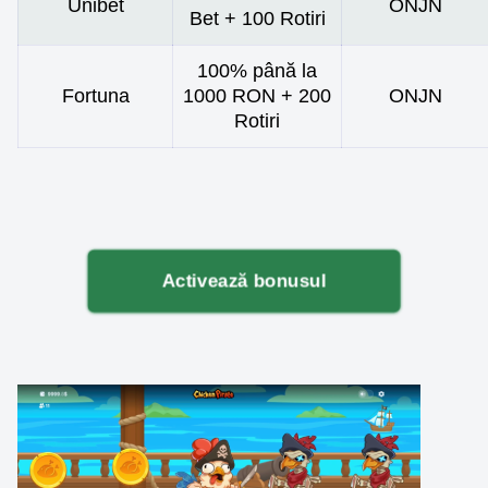
Unibet
ONJN
Bet + 100 Rotiri
100% până la
Fortuna
1000 RON + 200
ONJN
Rotiri
Activează bonusul