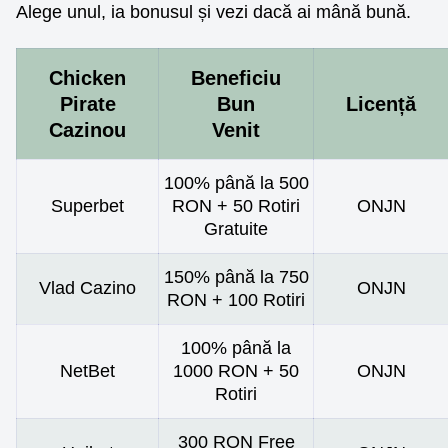
Alege unul, ia bonusul și vezi dacă ai mână bună.
Chicken
Beneficiu
Pirate
Bun
Licență
Cazinou
Venit
100% până la 500
Superbet
RON + 50 Rotiri
ONJN
Gratuite
150% până la 750
Vlad Cazino
ONJN
RON + 100 Rotiri
100% până la
NetBet
1000 RON + 50
ONJN
Rotiri
300 RON Free