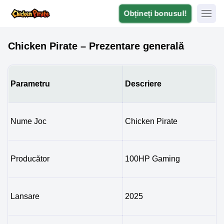
Obțineți bonusul!
Chicken Pirate – Prezentare generală
Parametru
Descriere
Nume Joc
Chicken Pirate
Producător
100HP Gaming
Lansare
2025